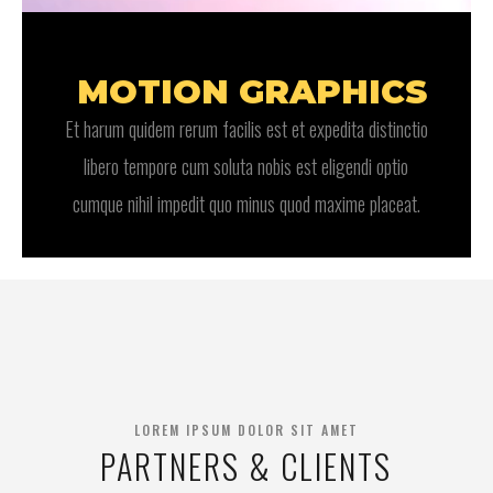
MOTION GRAPHICS
Et harum quidem rerum facilis est et expedita distinctio
libero tempore cum soluta nobis est eligendi optio
cumque nihil impedit quo minus quod maxime placeat.
LOREM IPSUM DOLOR SIT AMET
PARTNERS & CLIENTS